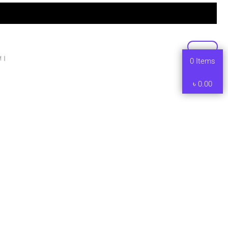
লি।
0
Items
৳
0.00