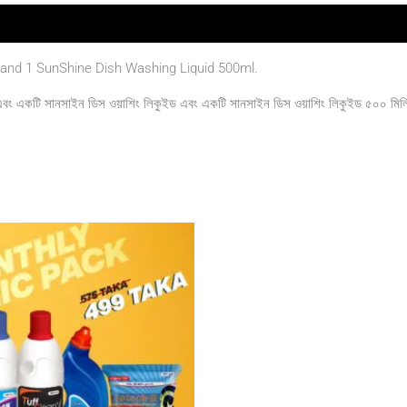
l and 1 SunShine Dish Washing Liquid 500ml.
, এবং একটি সানসাইন ডিস ওয়াশিং লিকুইড এবং একটি সানসাইন ডিস ওয়াশিং লিকুইড ৫০০ মি
Original
Current
price
price
was:
is:
৳ 575.00.
৳ 499.00.