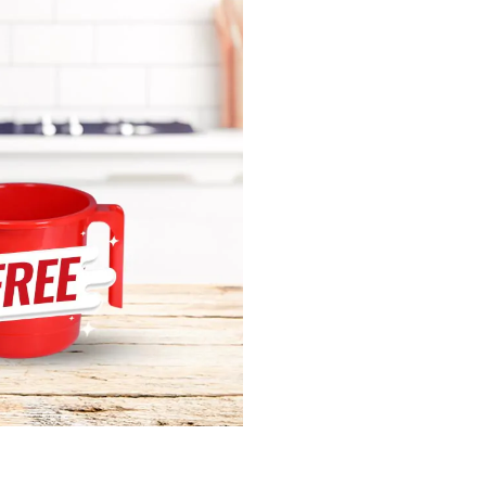
মিনি
quantity