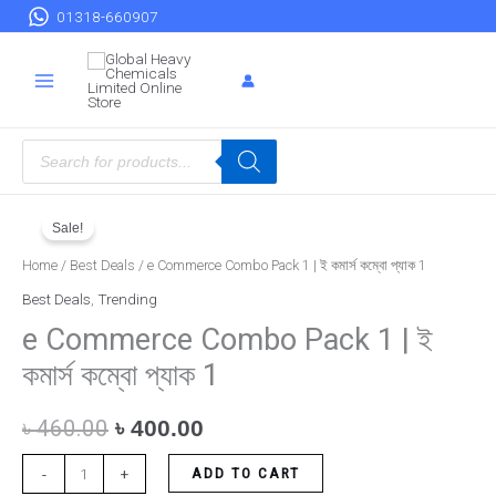
Skip
01318-660907
to
content
Products
search
e
Original
Current
Sale!
Commerce
price
price
Combo
Home
/
Best Deals
/ e Commerce Combo Pack 1 | ই কমার্স কম্বো প্যাক 1
Pack
was:
is:
Best Deals
,
Trending
1
e Commerce Combo Pack 1 | ই
৳ 460.00.
৳ 400.00.
|
কমার্স কম্বো প্যাক 1
ই
কমার্স
৳
460.00
৳
400.00
কম্বো
প্যাক
ADD TO CART
-
+
1