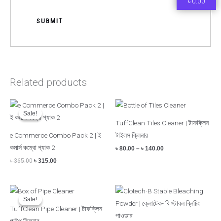
৳
0.00
Related products
Original
Current
Price
price
price
range:
Sale!
Sale!
was:
is:
৳ 80.00
TuffClean Tiles Cleaner | টাফক্লিন
৳ 365.00.
৳ 315.00.
through
৳ 140.00
e Commerce Combo Pack 2 | ই
টাইলস ক্লিনার
কমার্স কম্বো প্যাক 2
৳
80.00
–
৳
140.00
৳
365.00
৳
315.00
Original
Current
price
price
Sale!
Sale!
was:
is:
TuffClean Pipe Cleaner | টাফক্লিন
৳ 500.00.
৳ 450.00.
পাইপ ক্লিনার