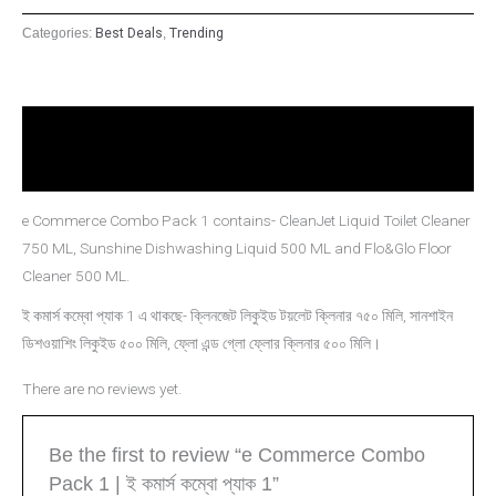
quantity
Categories:
Best Deals
,
Trending
Description
Reviews (0)
e Commerce Combo Pack 1 contains- CleanJet Liquid Toilet Cleaner
750 ML, Sunshine Dishwashing Liquid 500 ML and Flo&Glo Floor
Cleaner 500 ML.
ই কমার্স কম্বো প্যাক 1 এ থাকছে- ক্লিনজেট লিকুইড টয়লেট ক্লিনার ৭৫০ মিলি, সানশাইন
ডিশওয়াশিং লিকুইড ৫০০ মিলি, ফ্লো এন্ড গ্লো ফ্লোর ক্লিনার ৫০০ মিলি।
There are no reviews yet.
Be the first to review “e Commerce Combo
Pack 1 | ই কমার্স কম্বো প্যাক 1”