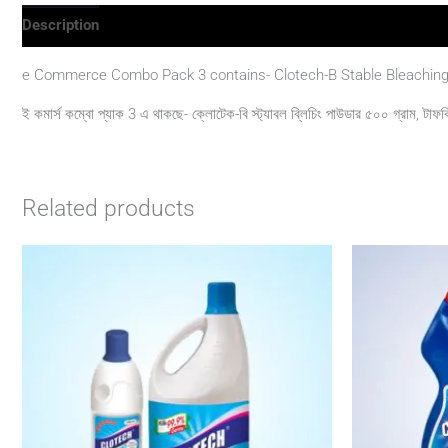
Description
Reviews (0)
e Commerce Combo Pack 3 contains- Clotech-B Stable Bleaching 
ই কমার্স কম্বো প্যাক 3 এ থাকছে- ক্লোটেক-বি স্ট্যাবল ব্লিচিং পাউডার ৫০০ গ্রাম, ট
Related products
Price
range:
৳ 125.00
through
৳ 350.00