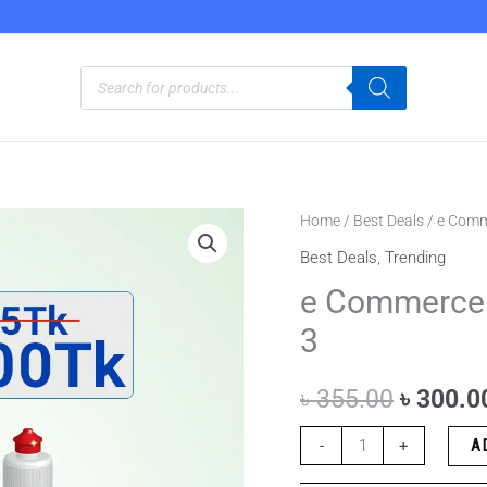
Products
search
e
Home
/
Best Deals
/ e Comme
Original
Commerce
Best Deals
,
Trending
price
Combo
e Commerce Co
Pack
was:
3
3
৳ 355.0
|
৳
355.00
৳
300.0
ই
কমার্স
-
+
A
কম্বো
প্যাক