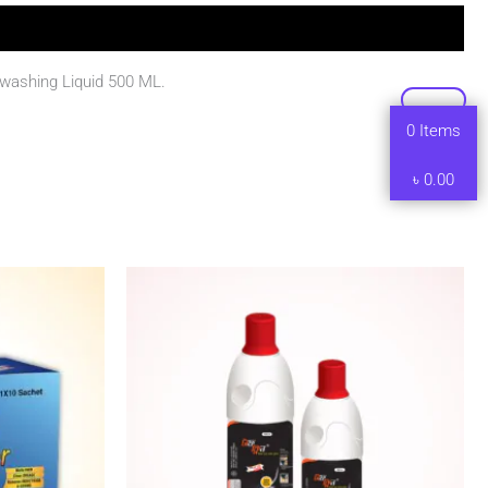
washing Liquid 500 ML.
0
Items
৳
0.00
Current
Price
rice
range:
s:
৳ 80.00
 450.00.
through
৳ 140.00